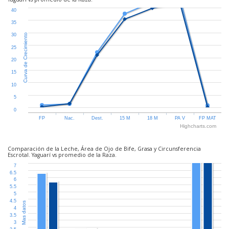
40
35
Curva de Crecimiento
30
25
20
15
10
5
0
FP
Nac.
Dest.
15 M
18 M
PA V
FP MAT
Highcharts.com
Comparación de la Leche, Área de Ojo de Bife, Grasa y Circunsferencia
Escrotal. Yaguarí vs promedio de la Raza.
7
6.5
6
5.5
5
4.5
Mas datos
4
3.5
3