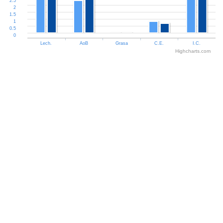
2.5
2
1.5
1
0.5
0
Lech.
AoB
Grasa
C.E.
I.C.
Highcharts.com